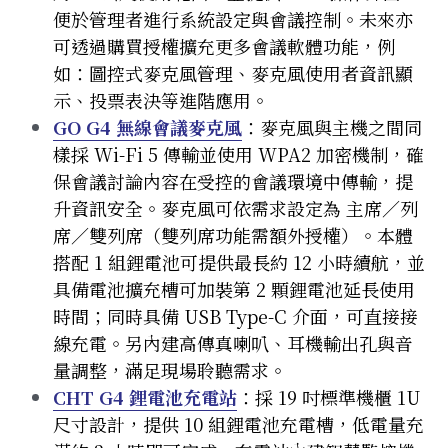
便於管理者進行系統設定與會議控制。未來亦
可透過購買授權擴充更多會議軟體功能，例
如：圖控式麥克風管理、麥克風使用者資訊顯
示、投票表決等進階應用。
GO G4 無線會議麥克風
：
麥克風與主機之間同
樣採 Wi-Fi 5 傳輸並使用 WPA2 加密機制，確
保會議討論內容在受控的會議環境中傳輸，提
升資訊安全。麥克風可依需求設定為 主席／列
席／雙列席（雙列席功能需額外授權）。本體
搭配 1 組鋰電池可提供最長約 12 小時續航，並
具備電池擴充槽可加裝第 2 顆鋰電池延長使用
時間；同時具備 USB Type-C 介面，可直接接
線充電。另內建高傳真喇叭、耳機輸出孔與音
量調整，滿足現場聆聽需求。
CHT G4 鋰電池充電站
：
採 19 吋標準機櫃 1U 
尺寸設計，提供 10 組鋰電池充電槽，低電量充