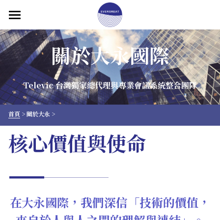
×
部落格分類
首頁
關於大永國際
產品介紹
所有博客分類
關於大永
Televic 台灣獨家總代理與專業會議系統整合團隊
解決方案
首頁
 > 關於大永 >
成功案例
核心價值與使命
聯絡我們
專欄文章
繁體中文
在大永國際，我們深信「技術的價值，
來自於人與人之間的理解與連結」。
繁體中文