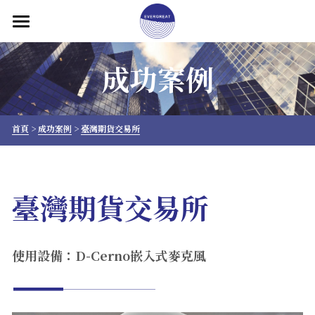
×
部落格分類
首頁
成功案例
產品介紹
所有博客分類
關於大永
首頁
 > 
成功案例
 > 
臺灣期貨交易所
解決方案
成功案例
臺灣期貨交易所
聯絡我們
專欄文章
使用設備：D-Cerno嵌入式麥克風
繁體中文
繁體中文