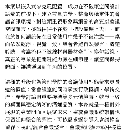
本案以嵌入式麥克風配置，成功在不破壞空間設計
語彙的前提下，建立兼具美學、整潔與穩定性的會
議音訊環境。對這類重視形象與細節的高質感會議
空間而言，挑戰往往不在於「把設備裝上去」，而
在於如何讓設備在日常使用中幾乎不被注意——桌
面依然乾淨、視覺一致，與會者能自然發言、清楚
聆聽，會議流程不被線材與器材牽制。換句話說，
真正的專業是把關鍵能力藏在細節裡，讓空間保持
體面、讓溝通回到主角的位置。
這樣的升級也為管理學院的會議使用型態帶來更長
遠的價值：當會議室能同時承接行政協調、學術交
流、產學討論與重要接待等多元情境時，乾淨一致
的桌面與穩定清晰的溝通品質，本身就是一種對外
展現的專業門面。展望未來，這套會議系統架構也
保留延伸整合的彈性，可依需求逐步導入會議錄音
留存、視訊/混合會議整合、會議資訊顯示或中控管