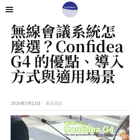
首頁
無線會議系統怎
產品介紹
麼選？Confidea 
關於大永
G4 的優點、導入
解決方案
方式與適用場景
成功案例
聯絡我們
·
2026年3月13日
產品資訊
專欄文章
繁體中文
繁體中文